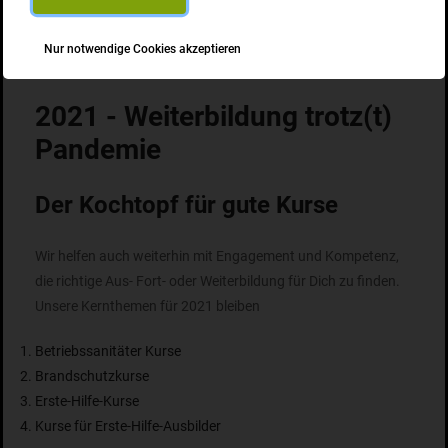
Kurszeit GmbH - Der Kochtopf für gute Kurse
Nur notwendige Cookies akzeptieren
2021 - Weiterbildung trotz(t)
Pandemie
Der Kochtopf für gute Kurse
Wir helfen auch weiterhin mit Engagement und Kompetenz,
die richtige Aus- Fort- oder Weiterbildung für Dich zu finden.
Unsere Kernthemen für 2021 bleiben
Betriebssanitäter Kurse
Brandschutzkurse
Erste-Hilfe-Kurse
Kurse für Erste-Hilfe-Ausbilder